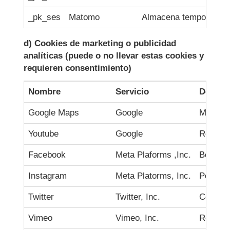
_pk_ses
Matomo
Almacena temporalmente
d) Cookies de marketing o publicidad
analíticas (puede o no llevar estas cookies y
requieren consentimiento)
Nombre
Servicio
Descri
Google Maps
Google
Mostrar
Youtube
Google
Reprodu
Facebook
Meta Plaforms ,Inc.
Botón '
Instagram
Meta Platorms, Inc.
Perfil 
Twitter
Twitter, Inc.
Comparti
Vimeo
Vimeo, Inc.
Reprodu