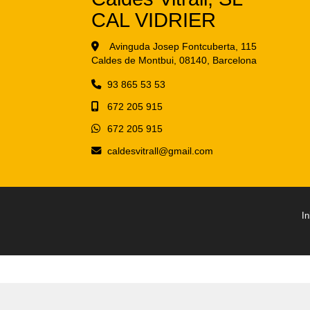
CAL VIDRIER
Avinguda Josep Fontcuberta, 115
Caldes de Montbui,
08140,
Barcelona
93 865 53 53
672 205 915
672 205 915
caldesvitrall
gmail.com
In