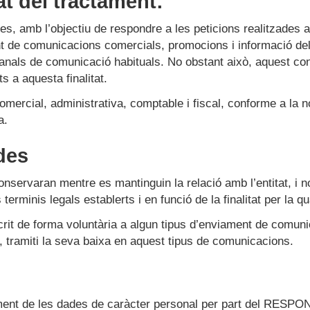
at del tractament:
amb l’objectiu de respondre a les peticions realitzades a 
t de comunicacions comercials, promocions i informació del 
 canals de comunicació habituals. No obstant això, aquest c
 a aquesta finalitat.
mercial, administrativa, comptable i fiscal, conforme a la no
a.
des
ervaran mentre es mantinguin la relació amb l’entitat, i no s
terminis legals establerts i en funció de la finalitat per la q
scrit de forma voluntària a algun tipus d’enviament de comuni
 tramiti la seva baixa en aquest tipus de comunicacions.
tament de les dades de caràcter personal per part del RES