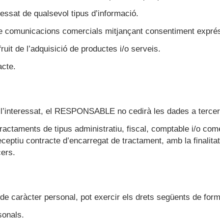
eressat de qualsevol tipus d’informació.
bre comunicacions comercials mitjançant consentiment expré
ruit de l’adquisició de productes i/o serveis.
acte.
l’interessat, el RESPONSABLE no cedirà les dades a tercers, 
 tractaments de tipus administratiu, fiscal, comptable i/o co
eptiu contracte d’encarregat de tractament, amb la finalitat d
cers.
de caràcter personal, pot exercir els drets següents de forma 
sonals.