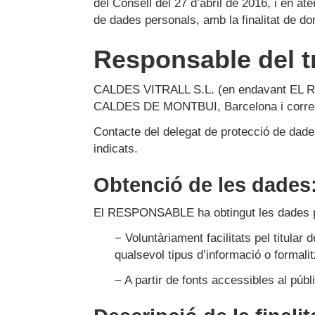
del Consell del 27 d’abril de 2016, i en at
de dades personals, amb la finalitat de do
Responsable del t
CALDES VITRALL S.L.
(en endavant EL 
CALDES DE MONTBUI
,
Barcelona
i corre
Contacte del delegat de protecció de dade
indicats.
Obtenció de les dades
El RESPONSABLE ha obtingut les dades per
− Voluntàriament facilitats pel titular 
qualsevol tipus d’informació o formali
− A partir de fonts accessibles al púb