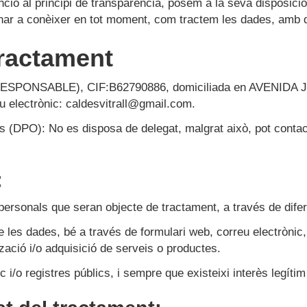
enció al principi de transparència, posem a la seva disposici
nar a conèixer en tot moment, com tractem les dades, amb qui
ractament
RESPONSABLE), CIF:
B62790886
, domiciliada en
AVENIDA 
u electrònic:
caldesvitrall@gmail.com
.
s (DPO): No es disposa de delegat, malgrat això, pot contact
:
sonals que seran objecte de tractament, a través de difer
de les dades, bé a través de formulari web, correu electrònic, 
tzació i/o adquisició de serveis o productes.
lic i/o registres públics, i sempre que existeixi interès leg