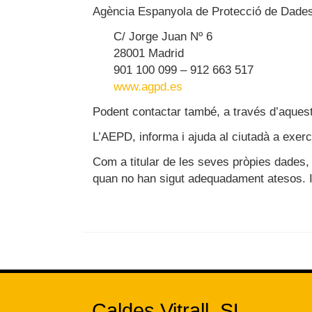
Agència Espanyola de Protecció de Dade
C/ Jorge Juan Nº 6
28001 Madrid
901 100 099 – 912 663 517
www.agpd.es
Podent contactar també, a través d’aquest
L’AEPD, informa i ajuda al ciutadà a exerc
Com a titular de les seves pròpies dades, l’
quan no han sigut adequadament atesos. I g
Caldes Vitrall, SL