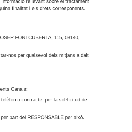
ó informació rellevant sobre el tractament
na finalitat i els drets corresponents.
JOSEP FONTCUBERTA, 115
,
08140
,
ar-nos per qualsevol dels mitjans a dalt
ents Canals:
telèfon o contracte, per la sol·licitud de
ítim per part del RESPONSABLE per això.