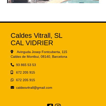
Caldes Vitrall, SL
CAL VIDRIER
Avinguda Josep Fontcuberta, 115
Caldes de Montbui,
08140,
Barcelona
93 865 53 53
672 205 915
672 205 915
caldesvitrall
gmail.com